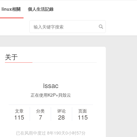
linux相關
個人生活記錄
搜
索
关
键
字
关于
issac
正在使用K2P+貝殼云
文章
分类
评论
页面
115
7
28
115
已在风雨中度过 8年190天0小时57分