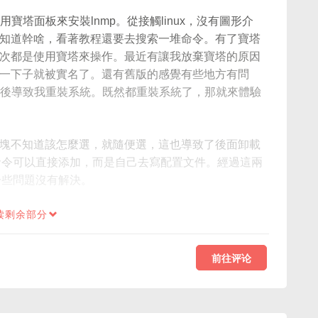
寶塔面板來安裝lnmp。從接觸linux，沒有圖形介
知道幹啥，看著教程還要去搜索一堆命令。有了寶塔
次都是使用寶塔來操作。最近有讓我放棄寶塔的原因
一下子就被實名了。還有舊版的感覺有些地方有問
，最後導致我重裝系統。既然都重裝系統了，那就來體驗
塊不知道該怎麼選，就隨便選，這也導致了後面卸載
有命令可以直接添加，而是自己去寫配置文件。經過這兩
一些問題沒有解決。
读剩余部分
前往评论