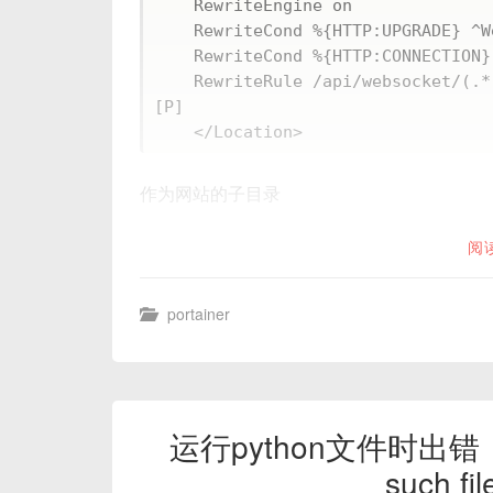
    RewriteEngine on

    RewriteCond %{HTTP:UPGRADE} ^WebSocket$ [NC]

    RewriteCond %{HTTP:CONNECTION} Upgrade$ [NC]

    RewriteRule /api/websocket/(.*) ws://127.0.0.1:7900/api/websocket/$1 
[P]

作为网站的子目录
阅
portainer
运行python文件时出错： /usr
such fil