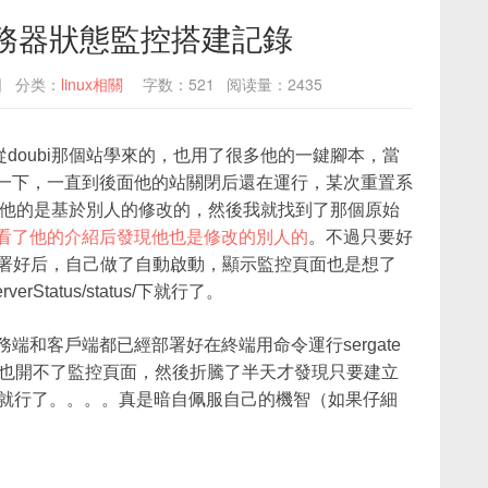
us 服務器狀態監控搭建記錄
日
分类：
linux相關
字数：521
阅读量：2435
是從doubi那個站學來的，也用了很多他的一鍵腳本，當
就用了試一下，一直到後面他的站關閉后還在運行，某次重置系
他的是基於別人的修改的，然後我就找到了那個原始
rverStatus看了他的介紹后發現他也是修改的別人的
。不過只要好
部署好后，自己做了自動啟動，顯示監控頁面也是想了
tatus/status/下就行了。
，服務端和客戶端都已經部署好在終端用命令運行sergate
麼也開不了監控頁面，然後折騰了半天才發現只要建立
tatus/就行了。。。。真是暗自佩服自己的機智（如果仔細