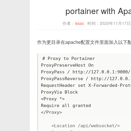
portainer with Ap
作者：
issac
时间：2020年11月17日
作为更目录在apache配置文件里面加入以下
# Proxy to Portainer

ProxyPreserveHost On

ProxyPass / http://127.0.0.1:9000/

ProxyPassReverse / http://127.0.0.1
RequestHeader set X-Forwarded-Proto
ProxyVia Block

<Proxy *>

Require all granted

</Proxy>

    <Location /api/websocket/>
