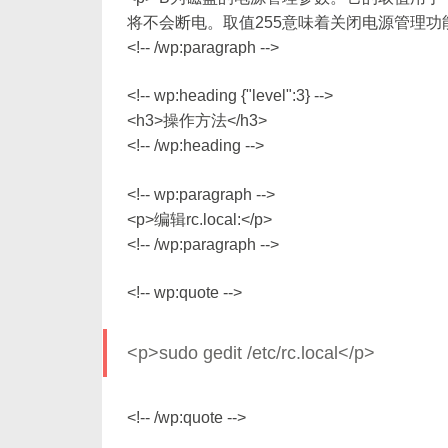
将不会断电。取值255意味着关闭电源管理功能
<!-- /wp:paragraph -->
<!-- wp:heading {"level":3} -->
<h3>操作方法</h3>
<!-- /wp:heading -->
<!-- wp:paragraph -->
<p>编辑rc.local:</p>
<!-- /wp:paragraph -->
<!-- wp:quote -->
<p>sudo gedit /etc/rc.local</p>
<!-- /wp:quote -->