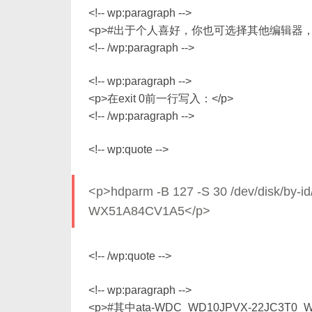
<!-- wp:paragraph -->
<p>#出于个人喜好，你也可选择其他编辑器，如vim/v
<!-- /wp:paragraph -->
<!-- wp:paragraph -->
<p>在exit 0前一行写入：</p>
<!-- /wp:paragraph -->
<!-- wp:quote -->
<p>hdparm -B 127 -S 30 /dev/disk/b
WX51A84CV1A5</p>
<!-- /wp:quote -->
<!-- wp:paragraph -->
<p>#其中ata-WDC_WD10JPVX-22JC