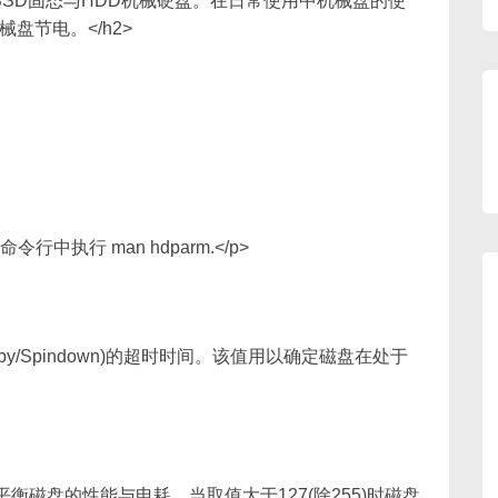
有SSD固态与HDD机械硬盘。在日常使用中机械盘的使
盘节电。</h2>
中执行 man hdparm.</p>
dby/Spindown)的超时时间。该值用以确定磁盘在处于
平衡磁盘的性能与电耗。当取值大于127(除255)时磁盘