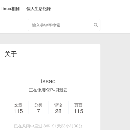
linux相關
個人生活記錄
搜
索
关
键
字
关于
issac
正在使用K2P+貝殼云
文章
分类
评论
页面
115
7
28
115
已在风雨中度过 8年191天23小时36分