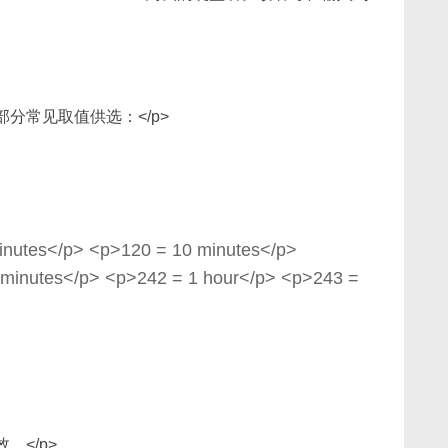
部分常见取值供选：</p>
inutes</p> <p>120 = 10 minutes</p>
 minutes</p> <p>242 = 1 hour</p> <p>243 =
。</p>