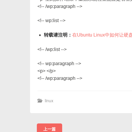
<!-- /wp:paragraph -->
<!-- wp:list -->
转载请注明：
在Ubuntu Linux中如何让硬
<!-- /wp:list -->
<!-- wp:paragraph -->
<p> </p>
<!-- /wp:paragraph -->
linux
上一篇