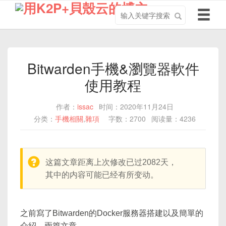
搜
导
索
航
关
切
键
换
字
Bitwarden手機&瀏覽器軟件
使用教程
作者：
issac
时间：2020年11月24日
分类：
手機相關
,
雜項
字数：2700
阅读量：4236
warning:
这篇文章距离上次修改已过2082天，
其中的内容可能已经有所变动。
之前寫了Bitwarden的Docker服務器搭建以及簡單的
介紹，兩篇文章。