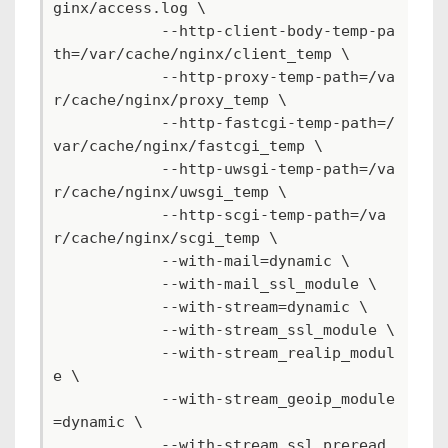
ginx/access.log \

            --http-client-body-temp-pa
th=/var/cache/nginx/client_temp \

            --http-proxy-temp-path=/va
r/cache/nginx/proxy_temp \

            --http-fastcgi-temp-path=/
var/cache/nginx/fastcgi_temp \

            --http-uwsgi-temp-path=/va
r/cache/nginx/uwsgi_temp \

            --http-scgi-temp-path=/va
r/cache/nginx/scgi_temp \

            --with-mail=dynamic \

            --with-mail_ssl_module \

            --with-stream=dynamic \

            --with-stream_ssl_module \

            --with-stream_realip_modul
e \

            --with-stream_geoip_module
=dynamic \

            --with-stream_ssl_preread_