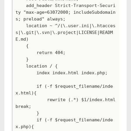
    add_header Strict-Transport-Securi
ty "max-age=63072000; includeSubdomain
s; preload" always;

    location ~ ^/(\.user.ini|\.htacces
s|\.git|\.svn|\.project|LICENSE|READM
E.md)

    {

        return 404;

    }

    location / {

        index index.html index.php;

        if (-f $request_filename/inde
x.html){

            rewrite (.*) $1/index.html 
break;

        }

        if (-f $request_filename/inde
x.php){
