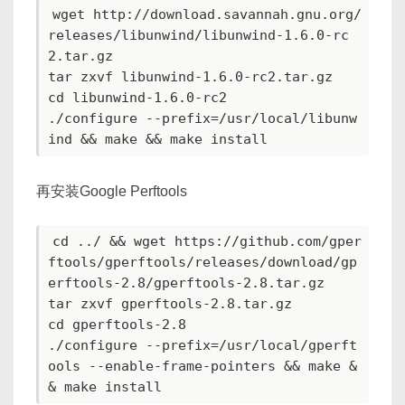
wget http://download.savannah.gnu.org/
releases/libunwind/libunwind-1.6.0-rc
2.tar.gz

tar zxvf libunwind-1.6.0-rc2.tar.gz

cd libunwind-1.6.0-rc2

./configure --prefix=/usr/local/libunw
ind && make && make install
再安装Google Perftools
cd ../ && wget https://github.com/gper
ftools/gperftools/releases/download/gp
erftools-2.8/gperftools-2.8.tar.gz

tar zxvf gperftools-2.8.tar.gz

cd gperftools-2.8

./configure --prefix=/usr/local/gperft
ools --enable-frame-pointers && make &