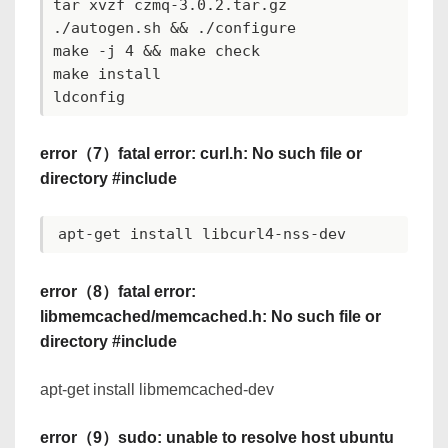
tar xvzf czmq-3.0.2.tar.gz 

./autogen.sh && ./configure

make -j 4 && make check

make install

error（7）fatal error: curl.h: No such file or
directory #include
error（8）fatal error:
libmemcached/memcached.h: No such file or
directory #include
apt-get install libmemcached-dev
error（9）sudo: unable to resolve host ubuntu