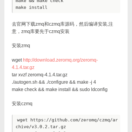
make && make check

去官网下载zmq和czmq库源码，然后编译安装,注
意，zmq库要先于czmq安装
安装zmq
wget
http://download.zeromq.org/zeromq-
4.1.4.tar.gz
tar xvzf zeromq-4.1.4.tar.gz
./autogen.sh && ./configure && make -j 4
make check && make install && sudo ldconfig
安装czmq
wget https://github.com/zeromq/czmq/ar
chive/v3.0.2.tar.gz
