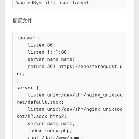
配置文件
server {

    listen 80;

    listen [::]:80;

    server_name name;

    return 301 https://$host$request_u
ri;

}

server {

    listen unix:/dev/shm/nginx_unixsoc
ket/default.sock;

    listen unix:/dev/shm/nginx_unixsoc
ket/h2.sock http2;

    server_name name;

    index index.php;

    root /data/www/name;
