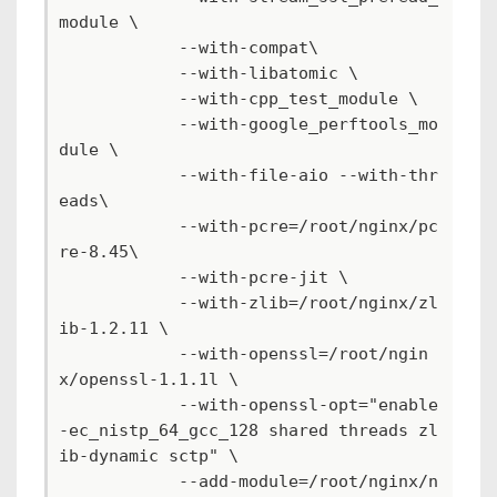
module \

            --with-compat\

            --with-libatomic \

            --with-cpp_test_module \

            --with-google_perftools_mo
dule \

            --with-file-aio --with-thr
eads\

            --with-pcre=/root/nginx/pc
re-8.45\

            --with-pcre-jit \

            --with-zlib=/root/nginx/zl
ib-1.2.11 \

            --with-openssl=/root/ngin
x/openssl-1.1.1l \

            --with-openssl-opt="enable
-ec_nistp_64_gcc_128 shared threads zl
ib-dynamic sctp" \

            --add-module=/root/nginx/n