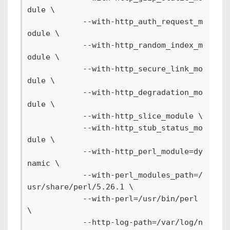
dule \

            --with-http_auth_request_m
odule \

            --with-http_random_index_m
odule \

            --with-http_secure_link_mo
dule \

            --with-http_degradation_mo
dule \

            --with-http_slice_module \

            --with-http_stub_status_mo
dule \

            --with-http_perl_module=dy
namic \

            --with-perl_modules_path=/
usr/share/perl/5.26.1 \

            --with-perl=/usr/bin/perl 
\

            --http-log-path=/var/log/n