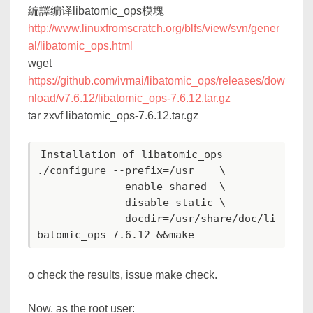
編譯编译libatomic_ops模塊
http://www.linuxfromscratch.org/blfs/view/svn/gener
al/libatomic_ops.html
wget
https://github.com/ivmai/libatomic_ops/releases/dow
nload/v7.6.12/libatomic_ops-7.6.12.tar.gz
tar zxvf libatomic_ops-7.6.12.tar.gz
Installation of libatomic_ops

./configure --prefix=/usr    \

            --enable-shared  \

            --disable-static \

            --docdir=/usr/share/doc/li
o check the results, issue make check.
Now, as the root user: