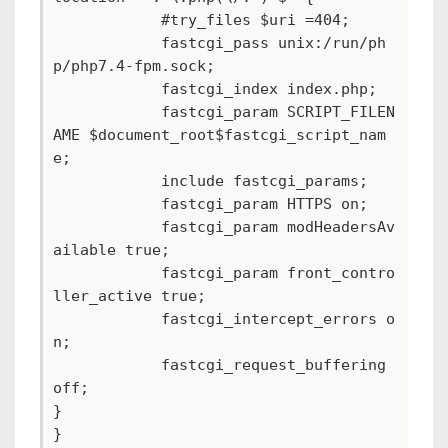
            #try_files $uri =404;

            fastcgi_pass unix:/run/ph
p/php7.4-fpm.sock;

            fastcgi_index index.php;

            fastcgi_param SCRIPT_FILEN
AME $document_root$fastcgi_script_nam
e;

            include fastcgi_params;

            fastcgi_param HTTPS on;

            fastcgi_param modHeadersAv
ailable true;

            fastcgi_param front_contro
ller_active true;

            fastcgi_intercept_errors o
n;

            fastcgi_request_buffering 
off;

}
