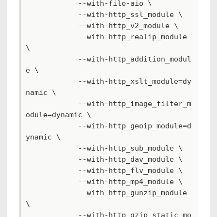
            --with-file-aio \

            --with-http_ssl_module \

            --with-http_v2_module \

            --with-http_realip_module 
\

            --with-http_addition_modul
e \

            --with-http_xslt_module=dy
namic \

            --with-http_image_filter_m
odule=dynamic \

            --with-http_geoip_module=d
ynamic \

            --with-http_sub_module \

            --with-http_dav_module \

            --with-http_flv_module \

            --with-http_mp4_module \

            --with-http_gunzip_module 
\

            --with-http_gzip_static_mo