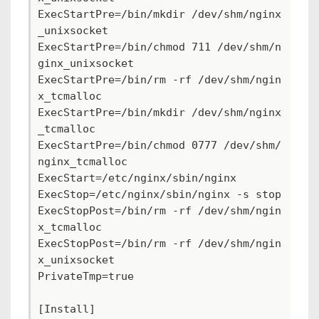
ExecStartPre=/bin/mkdir /dev/shm/nginx
_unixsocket

ExecStartPre=/bin/chmod 711 /dev/shm/n
ginx_unixsocket

ExecStartPre=/bin/rm -rf /dev/shm/ngin
x_tcmalloc

ExecStartPre=/bin/mkdir /dev/shm/nginx
_tcmalloc

ExecStartPre=/bin/chmod 0777 /dev/shm/
nginx_tcmalloc

ExecStart=/etc/nginx/sbin/nginx

ExecStop=/etc/nginx/sbin/nginx -s stop

ExecStopPost=/bin/rm -rf /dev/shm/ngin
x_tcmalloc

ExecStopPost=/bin/rm -rf /dev/shm/ngin
x_unixsocket

PrivateTmp=true

[Install]
