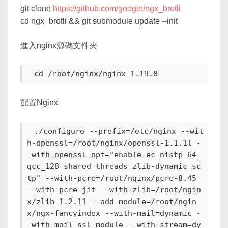
git clone
https://github.com/google/ngx_brotli
cd ngx_brotli && git submodule update --init
進入nginx源碼文件夾
配置Nginx
 ./configure --prefix=/etc/nginx --wit
h-openssl=/root/nginx/openssl-1.1.1l -
-with-openssl-opt="enable-ec_nistp_64_
gcc_128 shared threads zlib-dynamic sc
tp" --with-pcre=/root/nginx/pcre-8.45 
--with-pcre-jit --with-zlib=/root/ngin
x/zlib-1.2.11 --add-module=/root/ngin
x/ngx-fancyindex --with-mail=dynamic -
-with-mail_ssl_module --with-stream=dy