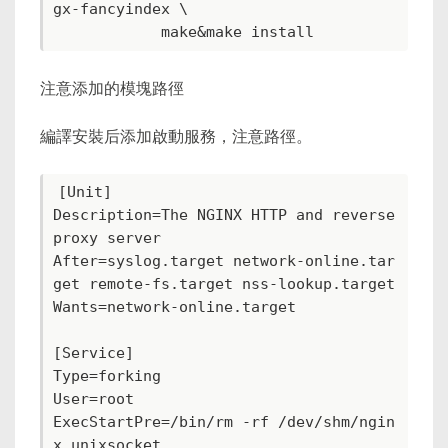
gx-fancyindex \

注意添加的模塊路徑
編譯安裝后添加啟動服務，注意路徑。
[Unit]

Description=The NGINX HTTP and reverse 
proxy server

After=syslog.target network-online.tar
get remote-fs.target nss-lookup.target

Wants=network-online.target

[Service]

Type=forking

User=root

ExecStartPre=/bin/rm -rf /dev/shm/ngin
x_unixsocket
