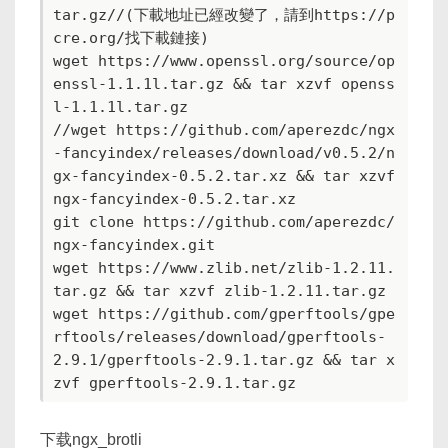
tar.gz//(下載地址已經改變了，請到https://p
cre.org/找下載鏈接)

wget https://www.openssl.org/source/op
enssl-1.1.1l.tar.gz && tar xzvf openss
l-1.1.1l.tar.gz

//wget https://github.com/aperezdc/ngx
-fancyindex/releases/download/v0.5.2/n
gx-fancyindex-0.5.2.tar.xz && tar xzvf 
ngx-fancyindex-0.5.2.tar.xz 

git clone https://github.com/aperezdc/
ngx-fancyindex.git

wget https://www.zlib.net/zlib-1.2.11.
tar.gz && tar xzvf zlib-1.2.11.tar.gz

wget https://github.com/gperftools/gpe
rftools/releases/download/gperftools-
2.9.1/gperftools-2.9.1.tar.gz && tar x
下载ngx_brotli