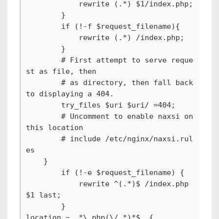
            rewrite (.*) $1/index.php;

        }

        if (!-f $request_filename){

            rewrite (.*) /index.php;

        }

        # First attempt to serve reque
st as file, then

        # as directory, then fall back 
to displaying a 404.

        try_files $uri $uri/ =404;

        # Uncomment to enable naxsi on 
this location

        # include /etc/nginx/naxsi.rul
es

    }

        if (!-e $request_filename) {

            rewrite ^(.*)$ /index.php
$1 last;

        }

location ~ .*\.php(\/.*)*$  {
