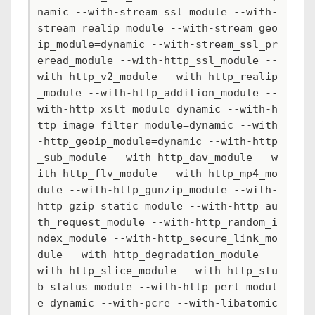
namic --with-stream_ssl_module --with-
stream_realip_module --with-stream_geo
ip_module=dynamic --with-stream_ssl_pr
eread_module --with-http_ssl_module --
with-http_v2_module --with-http_realip
_module --with-http_addition_module --
with-http_xslt_module=dynamic --with-h
ttp_image_filter_module=dynamic --with
-http_geoip_module=dynamic --with-http
_sub_module --with-http_dav_module --w
ith-http_flv_module --with-http_mp4_mo
dule --with-http_gunzip_module --with-
http_gzip_static_module --with-http_au
th_request_module --with-http_random_i
ndex_module --with-http_secure_link_mo
dule --with-http_degradation_module --
with-http_slice_module --with-http_stu
b_status_module --with-http_perl_modul
e=dynamic --with-pcre --with-libatomic 