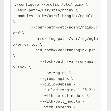
./configure --prefix=/etc/nginx \

--sbin-path=/usr/sbin/nginx \

--modules-path=/usr/lib/nginx/modules 
\

        --conf-path=/etc/nginx/nginx.c
onf \

        --error-log-path=/var/log/ngin
x/error.log \

        --pid-path=/var/run/nginx.pid 
\

            --lock-path=/var/run/ngin
x.lock \

            --user=nginx \

            --group=nginx \

            --build=Debian \

            --builddir=nginx-1.20.2 \

            --with-select_module \

            --with-poll_module \

            --with-threads \
