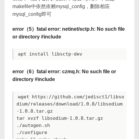
makefile中依然依赖mysql_config，删除相应
mysql_config即可
error（5）fatal error: netinet/sctp.h: No such file
or directory #include
error（6）fatal error: czmq.h: No such file or
directory #include
wget https://github.com/jedisct1/libso
dium/releases/download/1.0.8/libsodium
-1.0.8.tar.gz

tar xvzf libsodium-1.0.8.tar.gz

./autogen.sh

./configure
