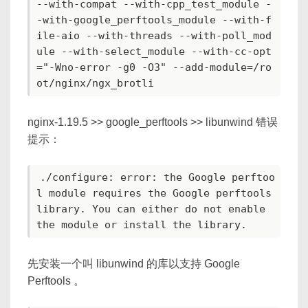
--with-compat --with-cpp_test_module -
-with-google_perftools_module --with-f
ile-aio --with-threads --with-poll_mod
ule --with-select_module --with-cc-opt
="-Wno-error -g0 -O3" --add-module=/ro
nginx-1.19.5 >> google_perftools >> libunwind 错误
提示：
./configure: error: the Google perftoo
l module requires the Google perftools

library. You can either do not enable 
先安装一个叫 libunwind 的库以支持 Google
Perftools 。